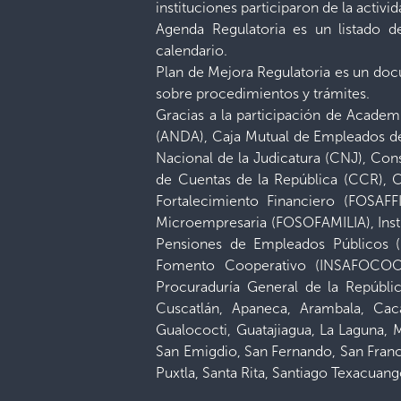
instituciones participaron de la activid
Agenda Regulatoria es un listado d
calendario.
Plan de Mejora Regulatoria es un doc
sobre procedimientos y trámites.
Gracias a la participación de Academ
(ANDA), Caja Mutual de Empleados d
Nacional de la Judicatura (CNJ), Co
de Cuentas de la República (CCR), C
Fortalecimiento Financiero (FOSAFF
Microempresaria (FOSOFAMILIA), Instit
Pensiones de Empleados Públicos (I
Fomento Cooperativo (INSAFOCOOP)
Procuraduría General de la Repúblic
Cuscatlán, Apaneca, Arambala, Ca
Gualococti, Guatajiagua, La Laguna,
San Emigdio, San Fernando, San Franc
Puxtla, Santa Rita, Santiago Texacuan