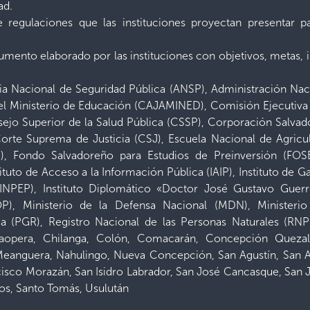
ad.
e regulaciones que las instituciones proyectan presentar 
umento elaborado por las instituciones con objetivos, metas, 
ia Nacional de Seguridad Pública (ANSP), Administración Nac
el Ministerio de Educación (CAJAMINED), Comisión Ejecutiva
nsejo Superior de la Salud Pública (CSSP), Corporación Salv
orte Suprema de Justicia (CSJ), Escuela Nacional de Agric
I), Fondo Salvadoreño para Estudios de Preinversión (FOSE
uto de Acceso a la Información Pública (IAIP), Instituto de Gar
NPEP), Instituto Diplomático «Doctor José Gustavo Guerre
, Ministerio de la Defensa Nacional (MDN), Ministerio 
a (PGR), Registro Nacional de las Personas Naturales (RNP
caopera, Chilanga, Colón, Comacarán, Concepción Quezalt
 Meanguera, Nahulingo, Nueva Concepción, San Agustín, San A
isco Morazán, San Isidro Labrador, San José Cancasque, San J
gos, Santo Tomás, Usulután