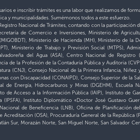
esarios e inscribir trámites es una labor que realizamos de fo
blica y municipalidades. Sumémonos todos a este esfuerzo.
Registro Nacional de Trámites, contando con la participació
ecretaría de Comercio e Inversiones, Ministerio de Agricul
 (MIGOBDT), Ministerio de Hacienda (MH), Ministerio de la 
PT), Ministerio de Trabajo y Previsión Social (MTPS), Admi
Salvadoreña del Agua (ASA), Centro Nacional de Registro 
ia de la Profesión de la Contaduría Pública y Auditoria (CV
atura (CNJ), Consejo Nacional de la Primera Infancia, Niñe
rsonas con Discapacidad (CONAIPD), Consejo Superior de la Sa
l de Energía, Hidrocarburos y Minas (DGEHM), Escuela Naci
uto de Acceso a la Información Pública (IAIP), Instituto de Gar
a (IPSFA), Instituto Diplomático «Doctor José Gustavo Guerr
a Nacional de Beneficencia (LNB), Oficina de Planificación d
Acreditación (OSA), Procuraduría General de la República (P
atlán Sur, Morazán Norte, San Miguel Norte, San Salvador Cent