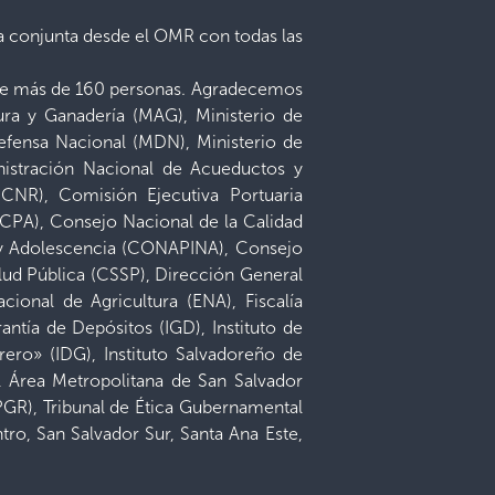
rma conjunta desde el OMR con todas las
n de más de 160 personas. Agradecemos
tura y Ganadería (MAG), Ministerio de
Defensa Nacional (MDN), Ministerio de
nistración Nacional de Acueductos y
(CNR), Comisión Ejecutiva Portuaria
PCPA), Consejo Nacional de la Calidad
z y Adolescencia (CONAPINA), Consejo
lud Pública (CSSP), Dirección General
onal de Agricultura (ENA), Fiscalía
antía de Depósitos (IGD), Instituto de
ero» (IDG), Instituto Salvadoreño de
el Área Metropolitana de San Salvador
GR), Tribunal de Ética Gubernamental
ro, San Salvador Sur, Santa Ana Este,