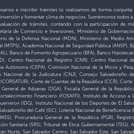
ecesarios e inscribir trámites lo realizamos de forma conjun
er inversión y fomentar clima de negocios. Sumémonos todos a 
 evaluación de trámites, contando con la participación de 
etaría de Comercio e Inversiones, Ministerio de Gobernació
terio de la Defensa Nacional (MDN), Ministerio de Medio Am
cial (MTPS), Academia Nacional de Seguridad Pública (ANSP), 
SAL), Banco de Fomento Agropecuario (BFA), Banco Hipotecari
), Centro Nacional de Registro (CNR), Centro Nacional de
aria Autónoma (CEPA), Comisión Nacional de la Micro y P
 Nacional de la Judicatura (CNJ), Consejo Salvadoreño d
(CORSATUR), Corte de Cuentas de la República (CCR), Corte 
 General de Aduanas (DGA), Fiscalía General de la Repúblic
talecimiento Financiero (FOSAFFI), Instituto de Acceso a la 
rrero» (IDG), Instituto Nacional de los Deportes de El Salva
o Salvadoreño del Café (ISC), Lotería Nacional de Beneficencia (
MSS), Procuraduría General de la República (PGR), Registro
ón Sanitaria (SRS), Tribunal de Ética Gubernamental (TEG), A
án Norte, San Salvador Centro, San Salvador Este, San Salvad