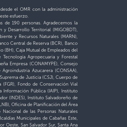
ta desde el OMR con la administración
este esfuerzo.
más de 190 personas. Agradecemos la
n y Desarrollo Territorial (MIGOBDT),
biente y Recursos Naturales (MARN),
Banco Central de Reserva (BCR), Banco
o (BH), Caja Mutual de Empleados del
 Tecnología Agropecuaria y Forestal
equeña Empresa (CONAMYPE), Consejo
e Agroindustria Azucarera (CONSAA),
Suprema de Justicia (CSJ), Cuerpo de
a (FGR), Fondo de Conservación Vial
Información Pública (IAIP), Instituto
dor (INDES), Instituto Salvadoreño de
LNB), Oficina de Planificación del Área
 Nacional de las Personas Naturales
lcaldías Municipales de Cabañas Este,
or Oeste, San Salvador Sur, Santa Ana