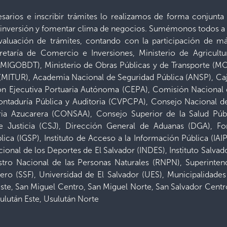
ecesarios e inscribir trámites lo realizamos de forma conjun
er inversión y fomentar clima de negocios. Sumémonos todos a 
 evaluación de trámites, contando con la participación de 
retaría de Comercio e Inversiones, Ministerio de Agricult
 (MIGOBDT), Ministerio de Obras Públicas y de Transporte (MOP
 (MITUR), Academia Nacional de Seguridad Pública (ANSP), Ca
 Ejecutiva Portuaria Autónoma (CEPA), Comisión Nacional d
 Contaduría Pública y Auditoria (CVPCPA), Consejo Nacional 
ia Azucarera (CONSAA), Consejo Superior de la Salud Púb
 Justicia (CSJ), Dirección General de Aduanas (DGA), Fo
ica (IGSP), Instituto de Acceso a la Información Pública (IAI
cional de los Deportes de El Salvador (INDES), Instituto Salva
stro Nacional de las Personas Naturales (RNPN), Superintend
ero (SSF), Universidad de El Salvador (UES), Municipalidade
este, San Miguel Centro, San Miguel Norte, San Salvador Centro
ulután Este, Usulután Norte