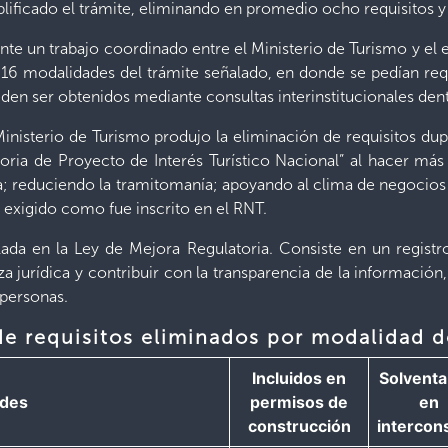
implificado el trámite, eliminando en promedio ocho requisitos 
ante un trabajo coordinado entre el Ministerio de Turismo y el
 16 modalidades del trámite señalado, en donde se pedían requ
en ser obtenidos mediante consultas interinstitucionales dent
 Ministerio de Turismo produjo la eliminación de requisitos du
oria de Proyecto de Interés Turístico Nacional” al hacer más
a; reduciendo la tramitomanía; apoyando al clima de negocios 
r exigido como fue inscrito en el RNT.
a en la Ley de Mejora Regulatoria. Consiste en un registro
za jurídica y contribuir con la transparencia de la informació
 personas.
 requisitos eliminados por modalidad d
Incluidos en
Solventa
ades
permisos de
en
construcción
intercon