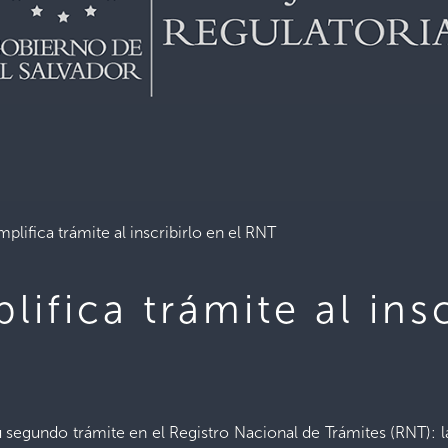
plifica trámite al inscribirlo en el RNT
ifica trámite al insc
su segundo trámite en el Registro Nacional de Trámites (RNT): l