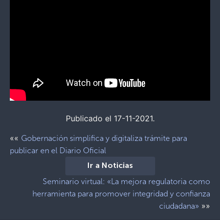
Publicado el 17-11-2021.
««
Gobernación simplifica y digitaliza trámite para
publicar en el Diario Oficial
Ir a Noticias
Seminario virtual: «La mejora regulatoria como
herramienta para promover integridad y confianza
»»
ciudadana»